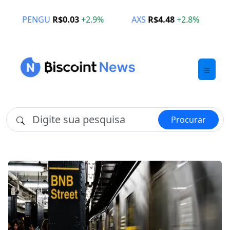
3
+2.9%
AXS
R$4.48
+2.8%
CHZ
R$0.07
+2.6%
Procurar